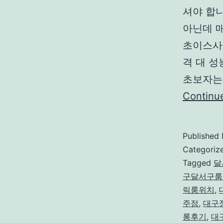
셔야 합니
아닌데 매
초이스사
격 대 성
초보자는 
Continu
Published
Categoriz
Tagged
달
구달서구룸
릭룸위치
,
주점
,
대구
롱후기
,
대