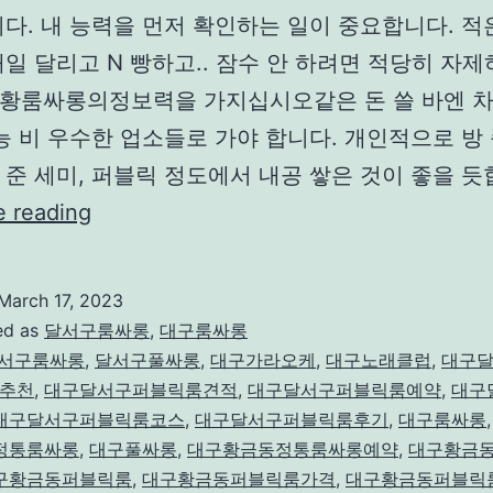
다. 내 능력을 먼저 확인하는 일이 중요합니다. 적
일 달리고 N 빵하고.. 잠수 안 하려면 적당히 자제
황룸싸롱의정보력을 가지십시오같은 돈 쓸 바엔 차
능 비 우수한 업소들로 가야 합니다. 개인적으로 방
준 세미, 퍼블릭 정도에서 내공 쌓은 것이 좋을 듯
달
e reading
서
구
March 17, 2023
룸
ed as
달서구룸싸롱
,
대구룸싸롱
싸
서구룸싸롱
,
달서구풀싸롱
,
대구가라오케
,
대구노래클럽
,
대구
추천
,
대구달서구퍼블릭룸견적
,
대구달서구퍼블릭룸예약
,
대구
롱
대구달서구퍼블릭룸코스
,
대구달서구퍼블릭룸후기
,
대구룸싸롱
정통룸싸롱
,
대구풀싸롱
,
대구황금동정통룸싸롱예약
,
대구황금
구황금동퍼블릭룸
,
대구황금동퍼블릭룸가격
,
대구황금동퍼블릭