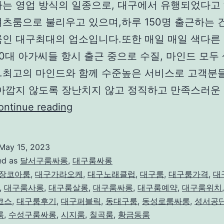
하는 영업 방식의 일종으로, 대구에서 유행되었다고 
셔츠룸으로 불리우고 있으며,하루 150명 출근하는 
룸인 대구최대의 업소입니다.또한 매일 매일 색다른 
0대 아가씨들 항시 출근 중으로 수질, 마인드 모두
.최고의 마인드와 함께 수준높은 서비스로 고객분
 아깝지 않도록 장난치지 않고 정직하고 만족스러운
대
ontinue reading
구
룸
May 15, 2023
베
ed as
달서구룸싸롱
,
대구룸싸롱
스
장코아룸
,
대구가라오케
,
대구노래클럽
,
대구룸
,
대구룸가격
,
대
,
대구룸사롱
,
대구룸살롱
,
대구룸싸롱
,
대구룸예약
,
대구룸위치
트
코스
,
대구룸후기
,
대구퍼블릭
,
동대구룸
,
동성로룸싸롱
,
성서공
3
룸
,
수성구룸싸롱
,
시지룸
,
칠곡룸
,
황금동룸