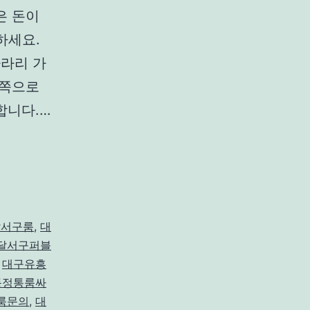
은 돈이
하세요.
라리 가
 쪽으로
합니다.…
달서구룸
,
대
달서구퍼블
,
대구유흥
동정통룸싸
룸문의
,
대