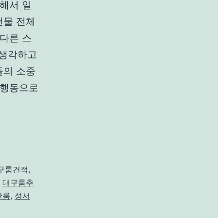
해서 일
건물 전체
다른 스
 생각하고
들의 소중
 행동으로
구룸견적
,
,
대구룸추
단룸
,
성서