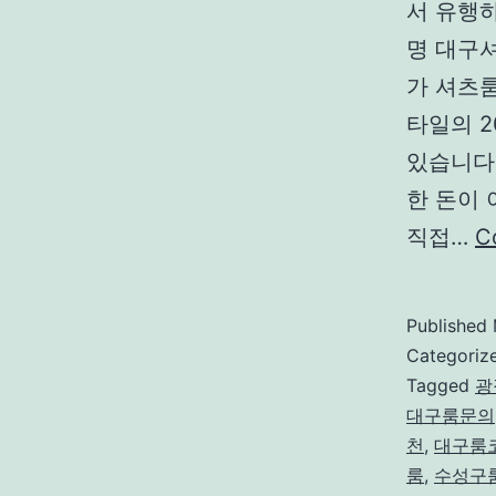
서 유행
명 대구
가 셔츠
타일의 2
있습니다
한 돈이
직접…
C
Published
Categoriz
Tagged
광
대구룸문의
천
,
대구룸
룸
,
수성구