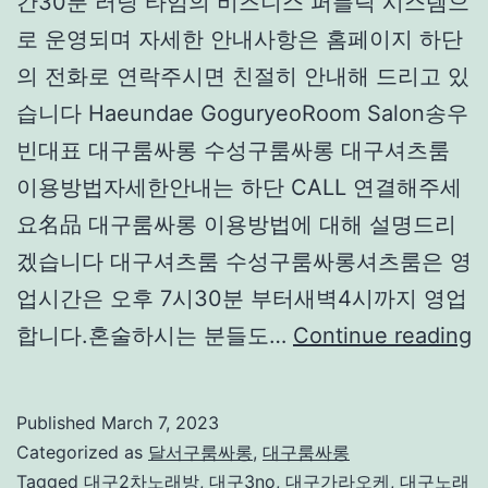
간30분 러닝 타임의 비즈니스 퍼블릭 시스템으
로 운영되며 자세한 안내사항은 홈페이지 하단
의 전화로 연락주시면 친절히 안내해 드리고 있
습니다 Haeundae GoguryeoRoom Salon‌송우
빈대표 대구룸싸롱 수성구룸싸롱 대구셔츠룸
이용방법자세한안내는 하단 CALL 연결해주세
요名品 대구룸싸롱 이용방법에 대해 설명드리
겠습니다 대구셔츠룸 수성구룸싸롱셔츠룸은 영
업시간은 오후 7시30분 부터새벽4시까지 영업
합니다.혼술하시는 분들도…
Continue reading
Published
March 7, 2023
Categorized as
달서구룸싸롱
,
대구룸싸롱
Tagged
대구2차노래방
,
대구3no
,
대구가라오케
,
대구노래