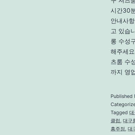
구 셔츠
시간30
안내사항
고 있습니다
롱 수성
해주세요
츠룸 수
까지 영
Published
Categoriz
Tagged
대
클럽
,
대구
흥주점
,
대