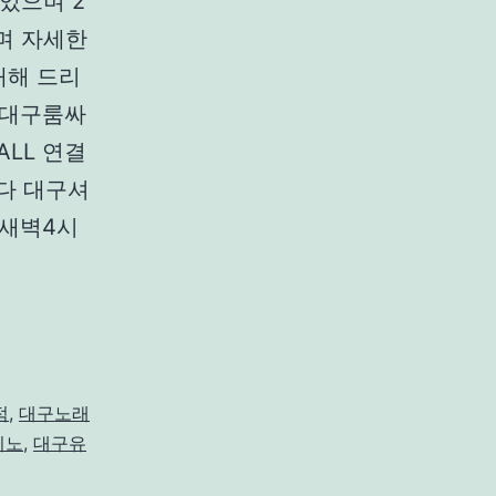
있으며 2
며 자세한
내해 드리
표 대구룸싸
LL 연결
다 대구셔
터새벽4시
점
,
대구노래
리노
,
대구유