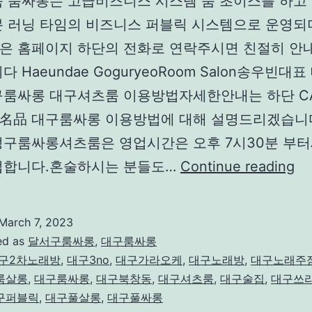
룸 룸싸롱는 고급비즈니스 시스템 룸 초이스를 하고 
분 러닝 타임의 비즈니스 퍼블릭 시스템으로 운영되
은 홈페이지 하단의 전화로 연락주시면 친절히 안
 Haeundae GoguryeoRoom Salon‌송우빈대
구룸싸롱 대구셔츠룸 이용방법자세한안내는 하단 CA
名品 대구룸싸롱 이용방법에 대해 설명드리겠습니
성구룸싸롱셔츠룸은 영업시간은 오후 7시30분 부
대
업합니다.혼술하시는 분들도…
Continue reading
구
룸
March 7, 2023
싸
ed as
달서구룸싸롱
,
대구룸싸롱
롱
구2차노래방
,
대구3no
,
대구가라오케
,
대구노래방
,
대구노래주
룸살롱
,
대구룸싸롱
,
대구북창동
,
대구셔츠룸
,
대구술집
,
대구쓰
수
구퍼블릭
,
대구풀살롱
,
대구풀싸롱
성