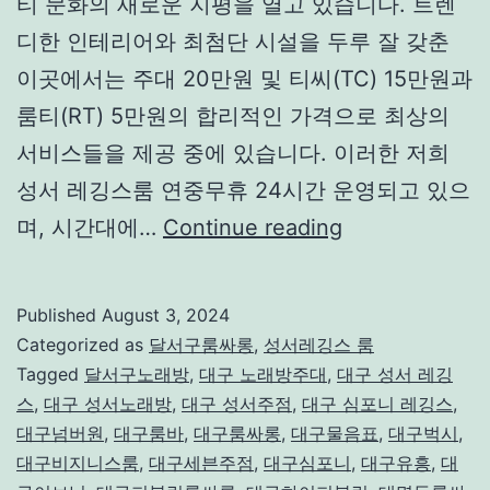
티 문화의 새로운 지평을 열고 있습니다. 트렌
디한 인테리어와 최첨단 시설을 두루 잘 갖춘
이곳에서는 주대 20만원 및 티씨(TC) 15만원과
룸티(RT) 5만원의 합리적인 가격으로 최상의
서비스들을 제공 중에 있습니다. 이러한 저희
성서 레깅스룸 연중무휴 24시간 운영되고 있으
성
며, 시간대에…
Continue reading
서
레
Published
August 3, 2024
깅
Categorized as
달서구룸싸롱
,
성서레깅스 룸
스
Tagged
달서구노래방
,
대구 노래방주대
,
대구 성서 레깅
스
,
대구 성서노래방
,
대구 성서주점
,
대구 심포니 레깅스
,
대
대구넘버원
,
대구룸바
,
대구룸싸롱
,
대구물음표
,
대구벅시
,
구
대구비지니스룸
,
대구세븐주점
,
대구심포니
,
대구유흥
,
대
핫