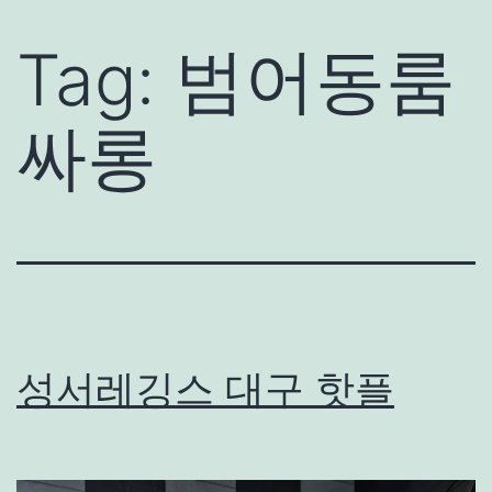
Tag:
범어동룸
싸롱
성서레깅스 대구 핫플