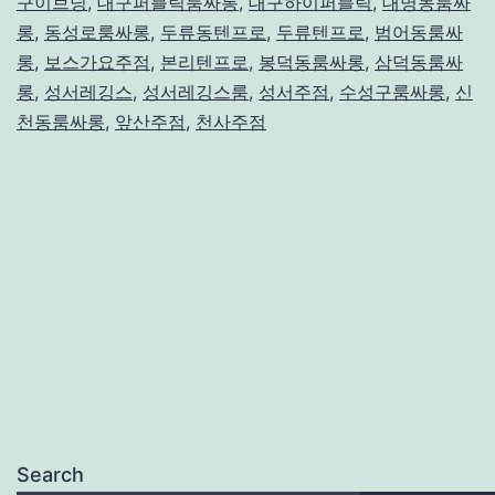
구이브닝
,
대구퍼블릭룸싸롱
,
대구하이퍼블릭
,
대명동룸싸
롱
,
동성로룸싸롱
,
두류동텐프로
,
두류텐프로
플
,
범어동룸싸
롱
,
보스가요주점
,
본리텐프로
,
봉덕동룸싸롱
,
삼덕동룸싸
롱
,
성서레깅스
,
성서레깅스룸
,
성서주점
,
수성구룸싸롱
,
신
천동룸싸롱
,
앞산주점
,
천사주점
Search